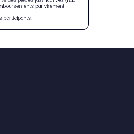
 remboursements par virement
 participants.