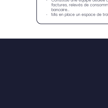
factures, relevés de consommat
bancaire...​
Mis en place un espace de trava