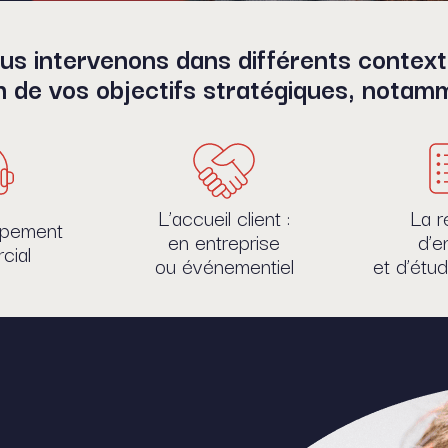
us intervenons dans différents context
n de vos objectifs stratégiques, notam
L’accueil client :
La r
ppement
en entreprise
d’e
cial
ou événementiel
et d’étu