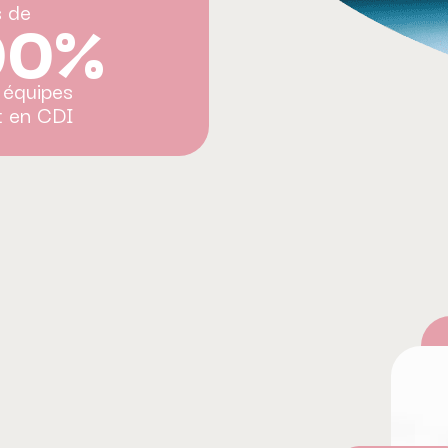
90%
s de
 équipes
t en CDI