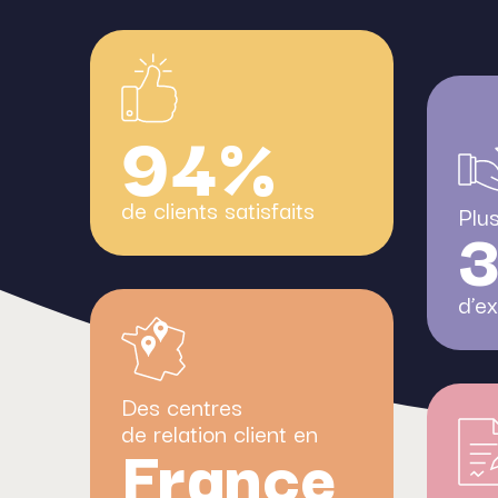
94%
de clients satisfaits
Plu
3
d’e
Des centres
de relation client en
France