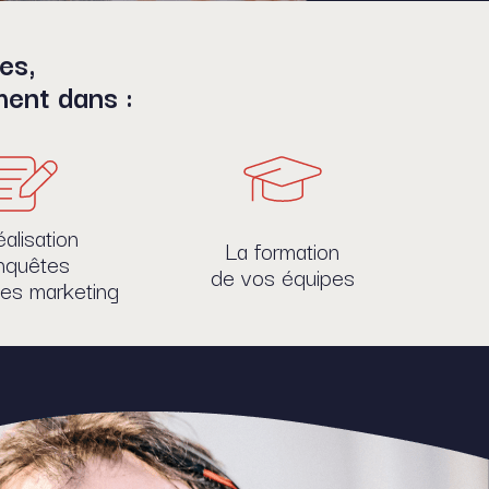
es,
ment dans :
éalisation
La formation
nquêtes
de vos équipes
des marketing