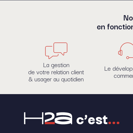
No
en fonctio
La gestion
Le dévelo
de votre relation client
commer
& usager au quotidien
c’est
...